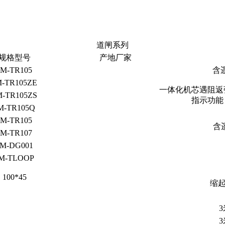
道闸系列
规格型号
产地厂家
JM-TR105
含
M-TR105ZE
一体化机芯遇阻返
M-TR105ZS
指示功能
M-TR105Q
JM-TR105
含
JM-TR107
JM-DG001
M-TLOOP
100*45
缩起