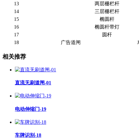
13
两层栅栏杆
14
三层栅栏杆
15
椭圆杆
16
椭圆杆带灯
17
圆杆
18
广告道闸
相关推荐
直流无刷道闸-01
电动伸缩门-19
车牌识别-18