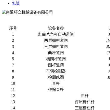
包装
序号
设备名称
1
红白八角杆自动道闸
2
两层栅栏道闸
J
3
三层栅栏道闸
J
4
曲杆道闸
J
5
椭圆杆道闸
7
圆杆道闸
8
车辆检测器
9
检测线圈
J
10
直杆
11
伸缩直杆
12
曲杆
13
两层栅栏杆
14
三层栅栏杆