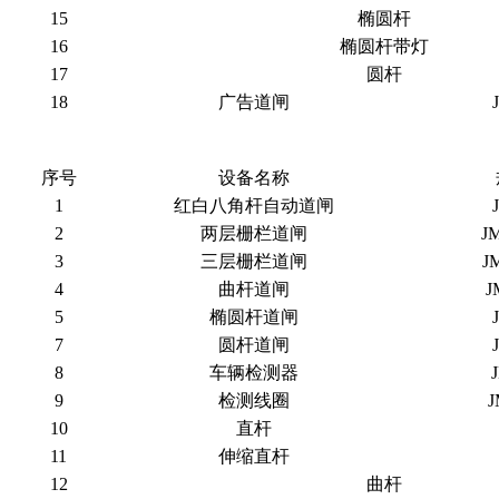
15
椭圆杆
16
椭圆杆带灯
17
圆杆
18
广告道闸
序号
设备名称
1
红白八角杆自动道闸
2
两层栅栏道闸
J
3
三层栅栏道闸
J
4
曲杆道闸
J
5
椭圆杆道闸
7
圆杆道闸
8
车辆检测器
9
检测线圈
J
10
直杆
11
伸缩直杆
12
曲杆