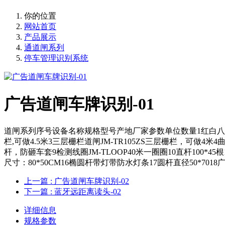
你的位置
网站首页
产品展示
通道闸系列
停车管理识别系统
广告道闸车牌识别-01
道闸系列序号设备名称规格型号产地厂家参数单位数量1红白八角杆自动
栏,可做4.5米3三层栅栏道闸JM-TR105ZS三层栅栏，可做4米4曲
杆，防砸车套9检测线圈JM-TLOOP40米一圈圈10直杆100*4
尺寸：80*50CM16椭圆杆带灯带防水灯条17圆杆直径50*701
上一篇
: 广告道闸车牌识别-02
下一篇
: 蓝牙远距离读头-02
详细信息
规格参数