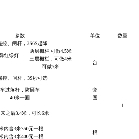
参数
单位
数量
遥控、闸杆，3S6S起降
两层栅栏,可做4.5米
弹红绿灯
三层栅栏，可做4米
台
可做5米
遥控、闸杆，3S秒可选
车过落杆，防砸车
套
40米一圈
圈
1
来之后3.4米，可长6米
3米内含3米350元一根
根
3米内含3米400元一根