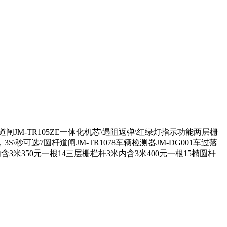
闸JM-TR105ZE一体化机芯\遇阻返弹\红绿灯指示功能两层栅
3S\秒可选7圆杆道闸JM-TR1078车辆检测器JM-DG001车过落
内含3米350元一根14三层栅栏杆3米内含3米400元一根15椭圆杆