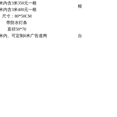
3米内含3米350元一根
根
3米内含3米400元一根
尺寸：80*50CM
带防水灯条
直径50*70
米内、可定制6米广告道闸
台