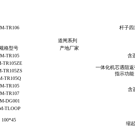
JM-TR106
杆子四
道闸系列
规格型号
产地厂家
JM-TR105
含
M-TR105ZE
一体化机芯遇阻返
M-TR105ZS
指示功能
M-TR105Q
JM-TR105
含
JM-TR107
JM-DG001
M-TLOOP
100*45
缩起