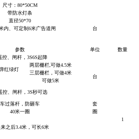
尺寸：80*50CM
带防水灯条
直径50*70
米内、可定制6米广告道闸
台
参数
单位
数量
遥控、闸杆，3S6S起降
两层栅栏,可做4.5米
弹红绿灯
三层栅栏，可做4米
台
可做5米
遥控、闸杆，3S秒可选
车过落杆，防砸车
套
40米一圈
圈
1
来之后3.4米，可长6米