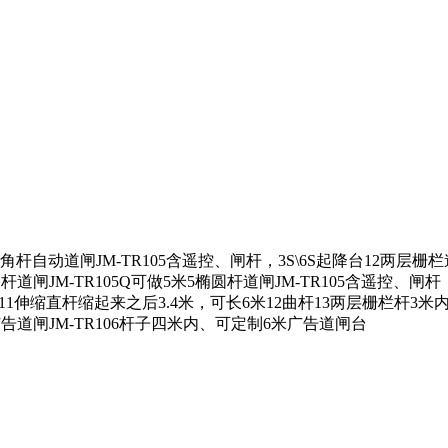
道闸JM-TR105含遥控、闸杆，3S\6S起降台12两层栅栏道
杆道闸JM-TR105Q可做5米5椭圆杆道闸JM-TR105含遥控、闸杆，
5根11伸缩直杆缩起来之后3.4米，可长6米12曲杆13两层栅栏杆3米
8广告道闸JM-TR106杆子四米内、可定制6米广告道闸台