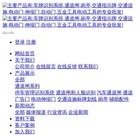
登录
注册
网站首页
关于我们
公司简介
在线留言
在线反馈
联系我们
产品展示
全部
通道闸系列
停车管理识别系统
通道闸和人脸识别
汽车通道闸
通道
广告门
电动伸缩门
交通设施标牌划线
岗亭
辅助配件
新闻动态
全部
媒体报道
行业资讯
企业新闻
资料下载
客户案例
加入我们