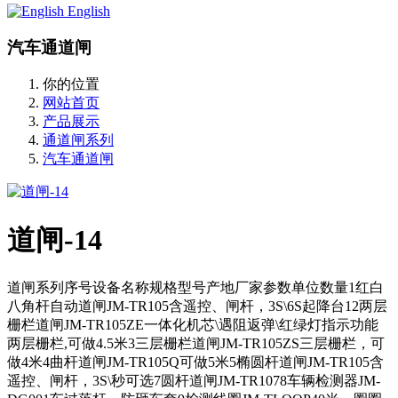
English
汽车通道闸
你的位置
网站首页
产品展示
通道闸系列
汽车通道闸
道闸-14
道闸系列序号设备名称规格型号产地厂家参数单位数量1红白
八角杆自动道闸JM-TR105含遥控、闸杆，3S\6S起降台12两层
栅栏道闸JM-TR105ZE一体化机芯\遇阻返弹\红绿灯指示功能
两层栅栏,可做4.5米3三层栅栏道闸JM-TR105ZS三层栅栏，可
做4米4曲杆道闸JM-TR105Q可做5米5椭圆杆道闸JM-TR105含
遥控、闸杆，3S\秒可选7圆杆道闸JM-TR1078车辆检测器JM-