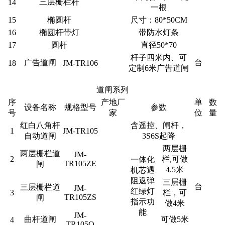
三层栅栏杆
14
一根
15
椭圆杆
尺寸：80*50CM
16
椭圆杆带灯
带防水灯条
17
圆杆
直径50*70
杆子四米内、可
广告道闸
台
18
JM-TR106
定制6米广告道闸
道闸系列
序
产地厂
单
数
设备名称
规格型号
参数
号
家
位
量
红白八角杆
含遥控、闸杆，
1
JM-TR105
自动道闸
3S6S起降
两层栅
两层栅栏道
JM-
2
栏,可做
一体化
TR105ZE
闸
4.5米
机芯遇
阻返弹
三层栅
台
三层栅栏道
JM-
红绿灯
3
栏，可
TR105ZS
闸
指示功
做4米
能
JM-
曲杆道闸
可做5米
4
TR105Q