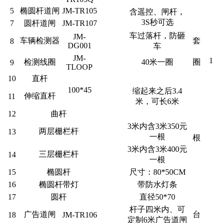
5
椭圆杆道闸
JM-TR105
含遥控、闸杆，
3S秒可选
7
圆杆道闸
JM-TR107
车过落杆，防砸
JM-
车辆检测器
套
8
DG001
车
JM-
1
检测线圈
40米一圈
圈
9
TLOOP
10
直杆
100*45
缩起来之后3.4
伸缩直杆
11
米，可长6米
12
曲杆
3米内含3米350元
两层栅栏杆
13
一根
根
3米内含3米400元
三层栅栏杆
14
一根
15
椭圆杆
尺寸：80*50CM
16
椭圆杆带灯
带防水灯条
17
圆杆
直径50*70
杆子四米内、可
广告道闸
台
18
JM-TR106
定制6米广告道闸