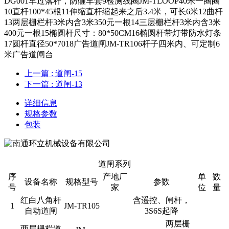
DG001车过落杆，防砸车套9检测线圈JM-TLOOP40米一圈圈
10直杆100*45根11伸缩直杆缩起来之后3.4米，可长6米12曲杆
13两层栅栏杆3米内含3米350元一根14三层栅栏杆3米内含3米
400元一根15椭圆杆尺寸：80*50CM16椭圆杆带灯带防水灯条
17圆杆直径50*7018广告道闸JM-TR106杆子四米内、可定制6
米广告道闸台
上一篇
: 道闸-15
下一篇
: 道闸-13
详细信息
规格参数
包装
道闸系列
序
产地厂
单
数
设备名称
规格型号
参数
号
家
位
量
红白八角杆
含遥控、闸杆，
1
JM-TR105
自动道闸
3S6S起降
两层栅
两层栅栏道