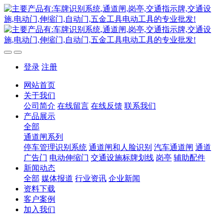
登录
注册
网站首页
关于我们
公司简介
在线留言
在线反馈
联系我们
产品展示
全部
通道闸系列
停车管理识别系统
通道闸和人脸识别
汽车通道闸
通道
广告门
电动伸缩门
交通设施标牌划线
岗亭
辅助配件
新闻动态
全部
媒体报道
行业资讯
企业新闻
资料下载
客户案例
加入我们