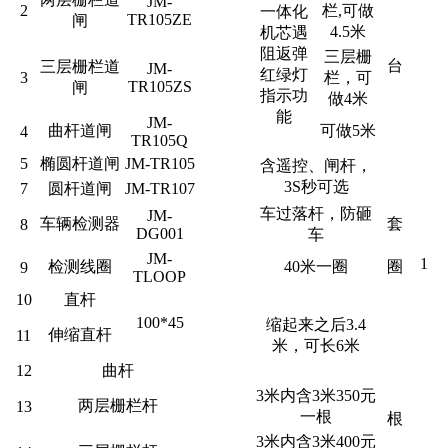
JM-
2
栏,可做
一体化
TR105ZE
闸
4.5米
机芯遇
阻返弹
三层栅
台
三层栅栏道
JM-
红绿灯
3
栏，可
TR105ZS
闸
指示功
做4米
能
JM-
曲杆道闸
可做5米
4
TR105Q
5
椭圆杆道闸
JM-TR105
含遥控、闸杆，
3S秒可选
7
圆杆道闸
JM-TR107
车过落杆，防砸
JM-
车辆检测器
套
8
DG001
车
JM-
1
检测线圈
40米一圈
圈
9
TLOOP
10
直杆
100*45
缩起来之后3.4
伸缩直杆
11
米，可长6米
12
曲杆
3米内含3米350元
两层栅栏杆
13
一根
根
3米内含3米400元