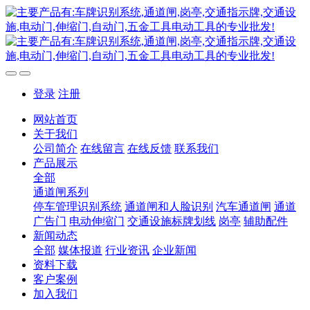
登录
注册
网站首页
关于我们
公司简介
在线留言
在线反馈
联系我们
产品展示
全部
通道闸系列
停车管理识别系统
通道闸和人脸识别
汽车通道闸
通道
广告门
电动伸缩门
交通设施标牌划线
岗亭
辅助配件
新闻动态
全部
媒体报道
行业资讯
企业新闻
资料下载
客户案例
加入我们