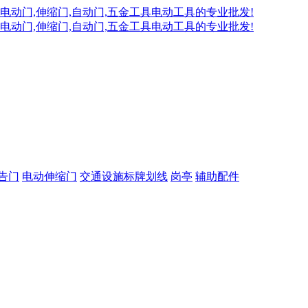
告门
电动伸缩门
交通设施标牌划线
岗亭
辅助配件