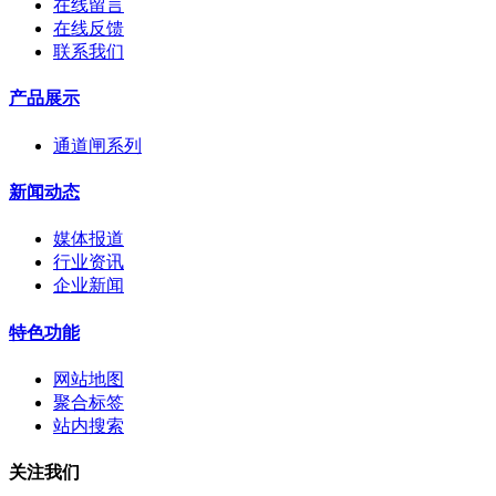
在线留言
在线反馈
联系我们
产品展示
通道闸系列
新闻动态
媒体报道
行业资讯
企业新闻
特色功能
网站地图
聚合标签
站内搜索
关注我们