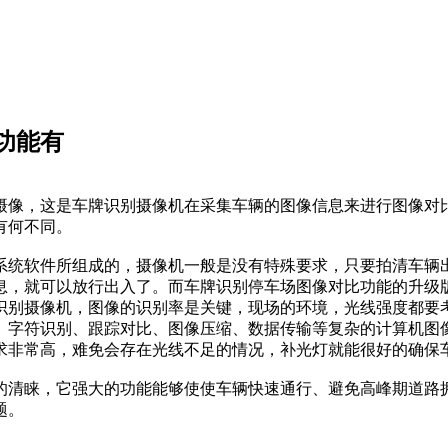
功能有
摄像，这是车牌识别摄像机在采集车辆的图像信息来进行图像对
有何不同。
系统软件所组成的，摄像机一般是没有特殊要求，只要拍清车辆
息，就可以放行出入了。而车牌识别停车场图像对比功能的升级
识别摄像机，图像的识别率是关键，现场的环境，光线强度都要考
、字符识别、跟踪对比、图像压缩、数据传输等复杂的计算机图
求非常高，难免会存在光线不足的情况，补光灯就能很好的确保
的清睐，它强大的功能能够使使车辆快速通行、避免高峰期道路
题。