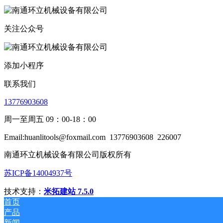
关注公众号
添加小程序
联系我们
13776903608
周一至周五 09：00-18：00
Email:huanlitools@foxmail.com
13776903608
226007
南通环立机械设备有限公司版权所有
苏ICP备14004937号
技术支持：
米拓建站 7.5.0
首页
产品
新闻