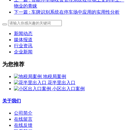
物业的青睐
下一篇
: 车牌识别系统在停车场中应用的实用性分析
新闻动态
媒体报道
行业资讯
企业新闻
为您推荐
地税局案例
花半里出入口
小区出入口案例
关于我们
公司简介
在线留言
在线反馈