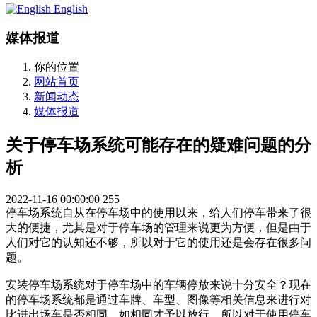
English
媒体报道
你的位置
网站首页
新闻动态
媒体报道
关于停车场系统可能存在的疑难问题的分
析
2022-11-16 00:00:00
255
停车场系统自从在停车场中的使用以来，给人们停车带来了很
大的便捷，尤其是对于停车场的管理来说更为方便，但是由于
人们对它的认知还不够，所以对于它的使用还是会存在很多问
题。
安装停车场系统对于停车场中的车辆停放来说十分安全？现在
的停车场系统都是通过车牌、车型、图像等相关信息来进行对
比进出场车是否相同，如相同才予以放行，所以对于使用停车