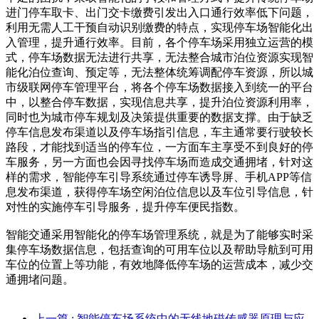
进门停车取卡、出门交卡缴费引发出入口通行效率低下问题，
利用无需人工干预自动识别缴费的特点，实现停车场智能化出
入管理，提升通行效率。目前，各个停车场采用独立运营的模
式，停车场数据无法进行共享，无法整合城市泊位资源实现智
能化泊位查询、预定等，无法整体统筹调配停车资源，所以城
市级联网停车管理平台，将各个停车场数据接入到统一的平台
中，以整合停车数据，实现信息共享，提升泊位资源利用率，
同时也为城市停车规划及决策提供重要的数据支撑。由于缺乏
停车信息发布渠道以及停车场指引信息，车主通常要行驶较长
路段，才能找到适当的停车位，一方面车主享受不到良好的停
车服务，另一方面也会因寻找停车场而造成交通拥堵，针对这
样的需求，智能停车引导系统通过停车诱导屏、手机APP等信
息发布渠道，获得停车场空闲泊位信息以及车位引导信息，针
对性的实施停车引导服务，提升停车便民指数。
智能交通采用智能化的停车场管理系统，就是为了能够实时采
集停车场数据信息，包括查询的可用车位以及帮助导航到可用
车位的位置上等功能，有效地降低停车场的运营成本，减少交
通拥堵问题。
上一篇
: 智能停车场系统中的无线地磁传感器原理与应