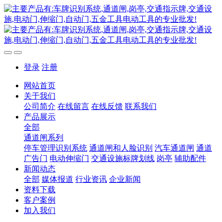
登录
注册
网站首页
关于我们
公司简介
在线留言
在线反馈
联系我们
产品展示
全部
通道闸系列
停车管理识别系统
通道闸和人脸识别
汽车通道闸
通道
广告门
电动伸缩门
交通设施标牌划线
岗亭
辅助配件
新闻动态
全部
媒体报道
行业资讯
企业新闻
资料下载
客户案例
加入我们