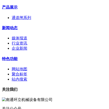
产品展示
通道闸系列
新闻动态
媒体报道
行业资讯
企业新闻
特色功能
网站地图
聚合标签
站内搜索
关注我们
关注公众号