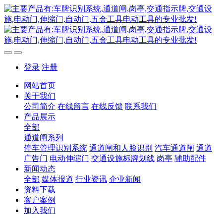
登录
注册
网站首页
关于我们
公司简介
在线留言
在线反馈
联系我们
产品展示
全部
通道闸系列
停车管理识别系统
通道闸和人脸识别
汽车通道闸
通道
广告门
电动伸缩门
交通设施标牌划线
岗亭
辅助配件
新闻动态
全部
媒体报道
行业资讯
企业新闻
资料下载
客户案例
加入我们