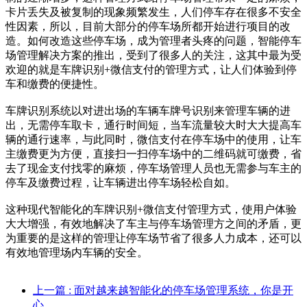
卡片丢失及被复制的现象频繁发生，人们停车存在很多不安全
性因素，所以，目前大部分的停车场所都开始进行项目的改
造。如何改造这些停车场，成为管理者头疼的问题，智能停车
场管理解决方案的推出，受到了很多人的关注，这其中最为受
欢迎的就是车牌识别+微信支付的管理方式，让人们体验到停
车和缴费的便捷性。
车牌识别系统以对进出场的车辆车牌号识别来管理车辆的进
出，无需停车取卡，通行时间短，当车流量较大时大大提高车
辆的通行速率，与此同时，微信支付在停车场中的使用，让车
主缴费更为方便，直接扫一扫停车场中的二维码就可缴费，省
去了现金支付找零的麻烦，停车场管理人员也无需参与车主的
停车及缴费过程，让车辆进出停车场轻松自如。
这种现代智能化的车牌识别+微信支付管理方式，使用户体验
大大增强，有效地解决了车主与停车场管理方之间的矛盾，更
为重要的是这样的管理让停车场节省了很多人力成本，还可以
有效地管理场内车辆的安全。
上一篇
: 面对越来越智能化的停车场管理系统，你是开
心