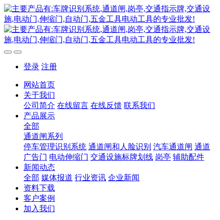
登录
注册
网站首页
关于我们
公司简介
在线留言
在线反馈
联系我们
产品展示
全部
通道闸系列
停车管理识别系统
通道闸和人脸识别
汽车通道闸
通道
广告门
电动伸缩门
交通设施标牌划线
岗亭
辅助配件
新闻动态
全部
媒体报道
行业资讯
企业新闻
资料下载
客户案例
加入我们