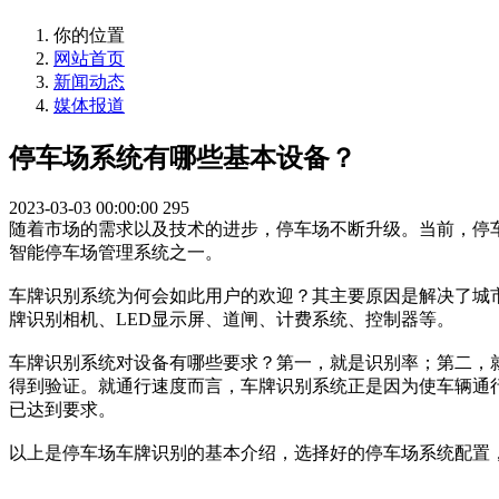
你的位置
网站首页
新闻动态
媒体报道
停车场系统有哪些基本设备？
2023-03-03 00:00:00
295
随着市场的需求以及技术的进步，停车场不断升级。当前，停
智能停车场管理系统之一。
车牌识别系统为何会如此用户的欢迎？其主要原因是解决了城
牌识别相机、LED显示屏、道闸、计费系统、控制器等。
车牌识别系统对设备有哪些要求？第一，就是识别率；第二，
得到验证。就通行速度而言，车牌识别系统正是因为使车辆通
已达到要求。
以上是停车场车牌识别的基本介绍，选择好的停车场系统配置