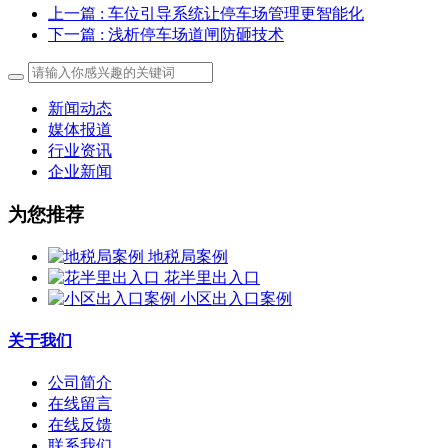
上一篇
: 车位引导系统让停车场管理更智能化
下一篇
: 浅析停车场道闸防砸技术
新闻动态
媒体报道
行业资讯
企业新闻
为您推荐
地税局案例
花半里出入口
小区出入口案例
关于我们
公司简介
在线留言
在线反馈
联系我们