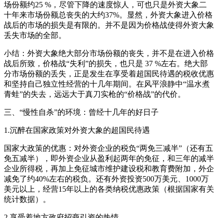
场份额约25 %，尽管下降的速度惊人，可也只是外资大象二
十年来市场份额总丧失的大约37%。显然，外资大象进入价格
战后的市场的损失是有限的。并不是因为价格战使得外资大象
丢失市场的全部。
小结：外资大象绝大部分市场份额的丧失，并不是在进入价格
战后所致，价格战“失利”的损失，也只是 37 %左右。绝大部
分市场份额的丢失，正是发生在享受着超国民待遇的税收优惠
和坚持自己独立性经营的十几年期间。在风平浪静中“温水煮
青蛙”的失去，远远大于真刀实枪的“价格战”的代价。
三、“慢性自杀”的环境：曾经十几年的好日子
1.沉醉在国家政策对外资大象的超国民待遇
国家大政策的优惠：对外资企业的税负“两免三减半”（还有五
免五减半），即外资企业从盈利起两年的免征，和三年的减半
企业所得税，再加上免征城市维护建设税和教育费附加，外企
减免了约40%左右的税负。还有外资投资500万美元、1000万
美元以上，经营15年以上的各类纳税优惠政策（根据国家有关
统计数据）。
2.享受着地方政府招商引资的热情