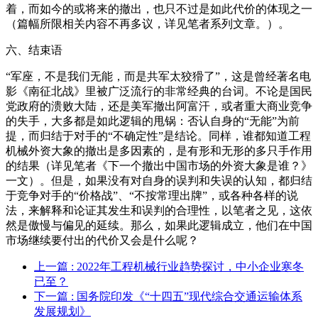
着，而如今的或将来的撤出，也只不过是如此代价的体现之一
（篇幅所限相关内容不再多议，详见笔者系列文章。）。
六、结束语
“军座，不是我们无能，而是共军太狡猾了”，这是曾经著名电
影《南征北战》里被广泛流行的非常经典的台词。不论是国民
党政府的溃败大陆，还是美军撤出阿富汗，或者重大商业竞争
的失手，大多都是如此逻辑的甩锅：否认自身的“无能”为前
提，而归结于对手的“不确定性”是结论。同样，谁都知道工程
机械外资大象的撤出是多因素的，是有形和无形的多只手作用
的结果（详见笔者《下一个撤出中国市场的外资大象是谁？》
一文）。但是，如果没有对自身的误判和失误的认知，都归结
于竞争对手的“价格战”、“不按常理出牌”，或各种各样的说
法，来解释和论证其发生和误判的合理性，以笔者之见，这依
然是傲慢与偏见的延续。那么，如果此逻辑成立，他们在中国
市场继续要付出的代价又会是什么呢？
上一篇
: 2022年工程机械行业趋势探讨，中小企业寒冬
已至？
下一篇
: 国务院印发《“十四五”现代综合交通运输体系
发展规划》