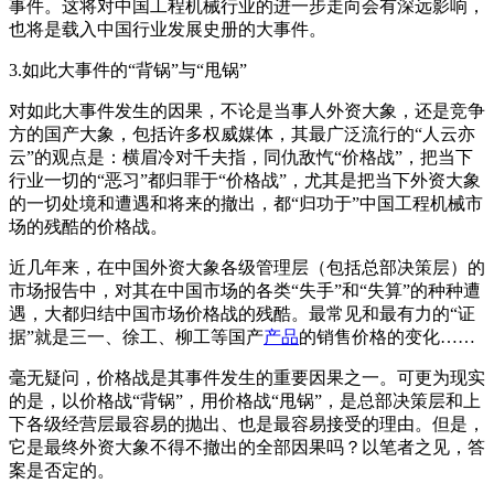
事件。这将对中国工程机械行业的进一步走向会有深远影响，
也将是载入中国行业发展史册的大事件。
3.如此大事件的“背锅”与“甩锅”
对如此大事件发生的因果，不论是当事人外资大象，还是竞争
方的国产大象，包括许多权威媒体，其最广泛流行的“人云亦
云”的观点是：横眉冷对千夫指，同仇敌忾“价格战”，把当下
行业一切的“恶习”都归罪于“价格战”，尤其是把当下外资大象
的一切处境和遭遇和将来的撤出，都“归功于”中国工程机械市
场的残酷的价格战。
近几年来，在中国外资大象各级管理层（包括总部决策层）的
市场报告中，对其在中国市场的各类“失手”和“失算”的种种遭
遇，大都归结中国市场价格战的残酷。最常见和最有力的“证
据”就是三一、徐工、柳工等国产
产品
的销售价格的变化……
毫无疑问，价格战是其事件发生的重要因果之一。可更为现实
的是，以价格战“背锅”，用价格战“甩锅”，是总部决策层和上
下各级经营层最容易的抛出、也是最容易接受的理由。但是，
它是最终外资大象不得不撤出的全部因果吗？以笔者之见，答
案是否定的。