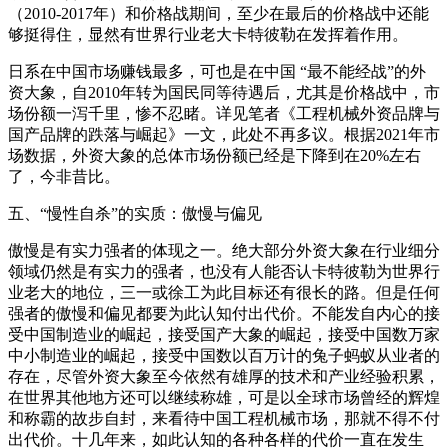
（2010-2017年）和价格战期间，至少在最后的价格战中还能
够挺得住，显然有世界行业老大卡特彼勒在发挥着作用。
日系在中国市场赚钱最多，可也是在中国 “最不能经战”的外
资大象，自2010年转为国民同等待遇后，尤其是价格战中，市
场份额一泻千里，惨不忍睹。详见笔者《工程机械外资品牌与
国产品牌的跌落与崛起》一文，此处不再多议。根据2021年市
场数据，外资大象的总体市场份额已经是下降到在20%左右
了，今非昔比。
五、“慢性自杀”的实质：傲慢与偏见
傲慢是有实力强者的体现之一。绝大部分外资大象在行业细分
领域仍然是有实力的强者，也没有人能否认卡特彼勒为世界行
业老大的地位，三一或徐工为此目标还有很长的路。但是任何
强者的傲慢和偏见都要为此认知付出代价。不能发自内心的接
受中国制造业的崛起，接受国产大象的崛起，接受中国数万家
中小制造业的崛起，接受中国数以百万计的兔子蚂蚁从业者的
存在，尽管外资大象至今依然有雄厚的技术和产业经验积累，
在世界其他地方还可以继续称雄，可是以全球市场曾经的辉煌
和称霸的故步自封，来看待中国工程机械市场，那就不得不付
出代价。十几年来，如此认知的各种各样的代价一直在发生