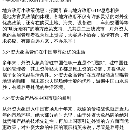
地方政府小政策优惠：招商引资与地方政府GDP息息相关，
是地方官员政绩的体现。各地方政府不仅有许多灵活的对外企
优惠政策，还有在购买土地、海关、设备进口、车船交通等等
的“明无暗有”的地方政策支持。尤其是二三线城市，对外资大
象的高层管理者视为座上贵宾，大宴席小酒会，热情有余，有
求必应。有朋自远方来，不亦乐乎！
3.外资大象高管们在中国养尊处优的生活
多年来，外资大象高管驻中国任职一直是个“肥缺”。驻中国任
职的管理者，其工资补贴大多都是原工资的2-3倍，并提供家
属子女的优越生活条件。外资大象高管们在五星级酒店里喝着
地道的咖啡，周末高尔夫球场绅士般的优雅，游遍中国山水名
胜，有着养尊处优的生活环境。
4.外资大象产品在中国市场的暴利
从外资大象进入中国市场几十年来，残酷的价格战也就是近几
年的市场环境。绝大部分的时光里，由于外资大象品牌的绝对
优势和产品的技术先进性，再加上国家引进外资的方方面面优
惠政策，对外资大象的中国的顶层精英来说，尽管是养尊处