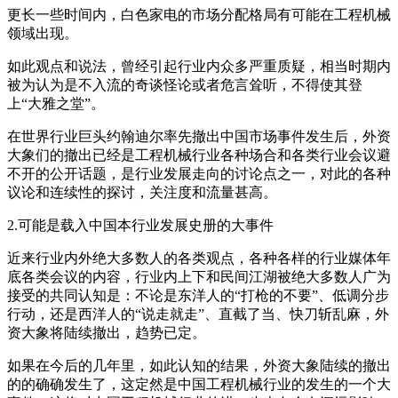
更长一些时间内，白色家电的市场分配格局有可能在工程机械
领域出现。
如此观点和说法，曾经引起行业内众多严重质疑，相当时期内
被为认为是不入流的奇谈怪论或者危言耸听，不得使其登
上“大雅之堂”。
在世界行业巨头约翰迪尔率先撤出中国市场事件发生后，外资
大象们的撤出已经是工程机械行业各种场合和各类行业会议避
不开的公开话题，是行业发展走向的讨论点之一，对此的各种
议论和连续性的探讨，关注度和流量甚高。
2.可能是载入中国本行业发展史册的大事件
近来行业内外绝大多数人的各类观点，各种各样的行业媒体年
底各类会议的内容，行业内上下和民间江湖被绝大多数人广为
接受的共同认知是：不论是东洋人的“打枪的不要”、低调分步
行动，还是西洋人的“说走就走”、直截了当、快刀斩乱麻，外
资大象将陆续撤出，趋势已定。
如果在今后的几年里，如此认知的结果，外资大象陆续的撤出
的的确确发生了，这定然是中国工程机械行业的发生的一个大