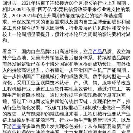
回过去，2021年结束了连续接近60个月增长的行业上升周期，
相比2009年依靠“四万亿”和宽松信贷政策带来行业透支性的繁
荣，2016-2021年的上升周期依靠连续稳定的地产和基建需
求、环保政策带来的更新需求以及国内自主品牌全面崛起和设
备工具化属性提升等原因驱动，行业发展的抗风险性和安全性
较上一轮周期显著提升，预计对本轮压力周期的影响要相对温
和。
看当下，国内自主品牌出口高速增长，立足
产品
品质、设立海
外产业基地、完善海外销售及售后服务体系、持续塑造品牌的
海外发展逻辑已在多个海外国家和地区得到成功验证，海外收
入的持续高速提升，亦有望进一步平滑国产主机厂产能周期，
进一步推动国产工程机械行业的成熟发展。数字化转型进一步
深化，采用工业互联网技术从研、产、供、销、服等环节改造
工程机械行业，通过工业软件实现高效管理、通过灯塔工厂实
现生产制造降本增效、通过大数据平台实现数据信息互联互
通、通过工业电商改造并赋能传统供应链，实现柔性生产，推
动行业智能化发展。“双碳”目标推动工程机械行业做出一系列
的改变，从节能减排的减法维度来看，工程机械行业要从产业
链上游原材料和能源环节、行业中游生产制造管理运营、以及
下游
产品
等多重角度出发实现绿色减排；从布局新赛道新产品
新商业机遇的加法维度来看，大力发展新能源主机产品、布局