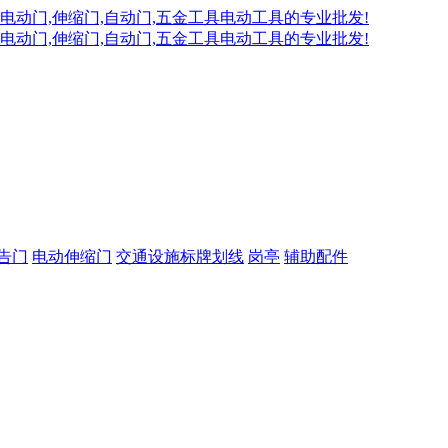
告门
电动伸缩门
交通设施标牌划线
岗亭
辅助配件