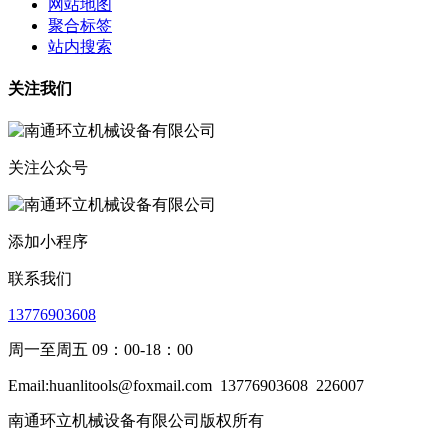
网站地图
聚合标签
站内搜索
关注我们
关注公众号
添加小程序
联系我们
13776903608
周一至周五 09：00-18：00
Email:huanlitools@foxmail.com
13776903608
226007
南通环立机械设备有限公司版权所有