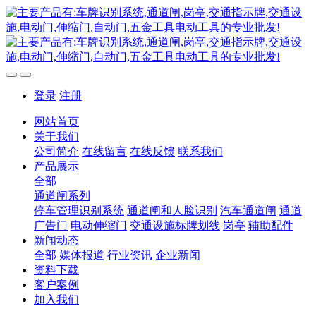
登录
注册
网站首页
关于我们
公司简介
在线留言
在线反馈
联系我们
产品展示
全部
通道闸系列
停车管理识别系统
通道闸和人脸识别
汽车通道闸
通道
广告门
电动伸缩门
交通设施标牌划线
岗亭
辅助配件
新闻动态
全部
媒体报道
行业资讯
企业新闻
资料下载
客户案例
加入我们