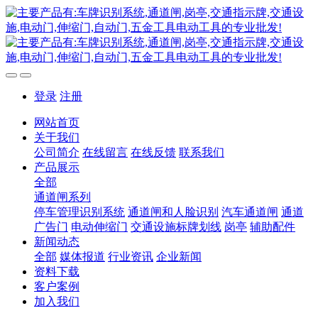
登录
注册
网站首页
关于我们
公司简介
在线留言
在线反馈
联系我们
产品展示
全部
通道闸系列
停车管理识别系统
通道闸和人脸识别
汽车通道闸
通道
广告门
电动伸缩门
交通设施标牌划线
岗亭
辅助配件
新闻动态
全部
媒体报道
行业资讯
企业新闻
资料下载
客户案例
加入我们