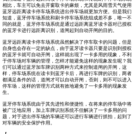
相比，车主可以免去开窗取卡的麻烦，尤其是风雨雪天气使用
蓝牙远距离读卡停车场系统进出停车场就更加方便。但是我们
知道，蓝牙停车场系统和刷卡停车场系统组成差不多，唯一不
同的就是，蓝牙停车场系统是通过远距离蓝牙读卡器对已授权
的蓝牙卡进行远距离识别，道闸起到自动开闸的目的。
蓝牙远距离读卡停车场系统虽然解决了停车取卡的问题，但是
自身也会存在一定的缺点，由于蓝牙读卡器只要是识别到授权
的蓝牙卡就可自动开闸，这样就出现了一卡多用的现象，不利
于停车场对车辆的管理，怎样才能避免这样的现象发生呢？我
们可以通过蓝牙加车牌识别两种方式来控制道闸的开闸，这
样，停车场系统在读卡到蓝牙卡后，再进行车牌的识别，两者
都满足条件的话，道闸才可以自动开闸，否则，则不可以进入
停车场，这样的管理方式就有效地避免了一卡多用的现象发
生。
蓝牙停车场系统由于其先进性和便捷性，在将来的停车场中将
被广泛地应用，加上车牌识别系统不但解决了一卡多用的问
题，对于进出停车场的车辆还可以进行车辆进行抓拍，起到了
对车辆的安全保护作用。