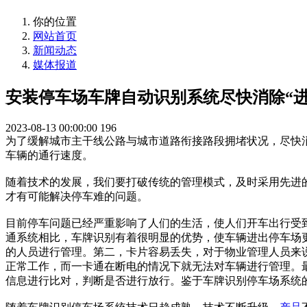
你的位置
网站首页
新闻动态
媒体报道
安装停车场车牌自动识别系统尽快消除“
2023-08-13 00:00:00
196
为了缓解城市主干线公路与城市道路衔接路段拥堵状况，尽快
车辆的通行速度。
随着技术的发展，我们要打破传统的管理模式，及时采用先进
才有可能解决停车难的问题。
目前停车问题已经严重影响了人们的生活，使人们开车出行受
通系统相比，车牌识别有着很明显的优势，使车辆进出停车场
的人员进行管理。第二，卡片容易丢失，对于物业管理人员来
正常工作，而一卡通在断电的情况下就无法对车辆进行管理。
信息进行比对，判断是否进行放行。鉴于车牌识别停车场系统