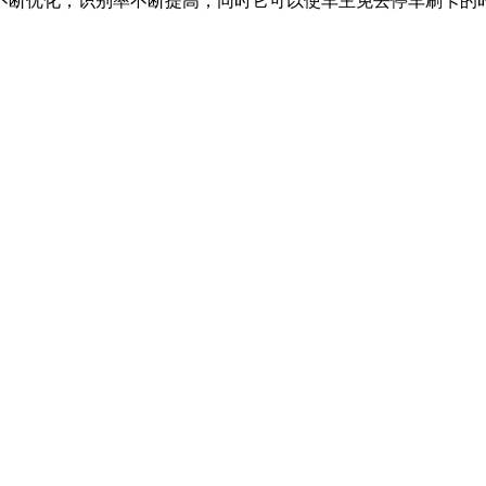
不断优化，识别率不断提高，同时它可以使车主免去停车刷卡的