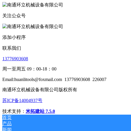
关注公众号
添加小程序
联系我们
13776903608
周一至周五 09：00-18：00
Email:huanlitools@foxmail.com
13776903608
226007
南通环立机械设备有限公司版权所有
苏ICP备14004937号
技术支持：
米拓建站 7.5.0
首页
产品
新闻