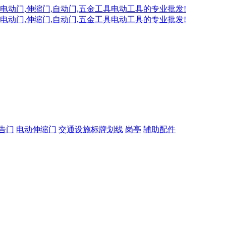
告门
电动伸缩门
交通设施标牌划线
岗亭
辅助配件