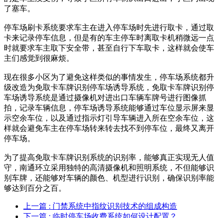
了塞车。
停车场刷卡系统要求车主在进入停车场时先进行取卡，通过取
卡来记录停车信息，但是有的车主停车时离取卡机稍微远一点
时就要求车主取下安全带，甚至自行下车取卡，这样就会使车
主们感觉到很麻烦。
现在很多小区为了避免这样类似的事情发生，停车场系统都升
级改造为免取卡车牌识别停车场诱导系统，免取卡车牌识别停
车场诱导系统是通过摄像机对进出口车辆车牌号进行图像抓
拍，记录车辆信息，停车场诱导系统能够通过车位显示屏来显
示空余车位，以及通过指示灯引导车辆进入所在空余车位，这
样就会避免车主在停车场转来转去找不到停车位，最终又离开
停车场。
为了提高免取卡车牌识别系统的识别率，能够真正实现无人值
守，南通环立采用独特的高清摄像机和照明系统，不但能够识
别车牌，还能够对车辆的颜色、机型进行识别，确保识别率能
够达到百分之百。
上一篇
: 门禁系统中指纹识别技术的组成构造
下一篇
: 临时停车场收费系统如何设计配置？