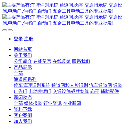
登录
注册
网站首页
关于我们
公司简介
在线留言
在线反馈
联系我们
产品展示
全部
通道闸系列
停车管理识别系统
通道闸和人脸识别
汽车通道闸
通道
广告门
电动伸缩门
交通设施标牌划线
岗亭
辅助配件
新闻动态
全部
媒体报道
行业资讯
企业新闻
资料下载
客户案例
加入我们