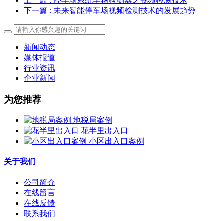
上一篇
: 停车场系统车辆检测器之视频检测技术
下一篇
: 未来智能停车场视频检测技术的发展趋势
新闻动态
媒体报道
行业资讯
企业新闻
为您推荐
地税局案例
花半里出入口
小区出入口案例
关于我们
公司简介
在线留言
在线反馈
联系我们