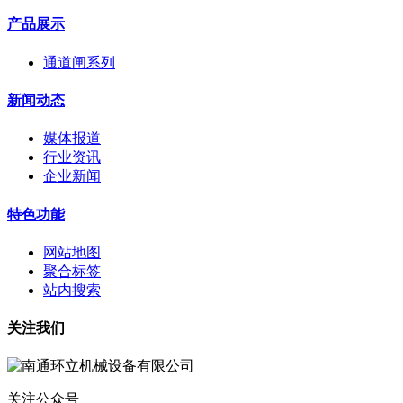
产品展示
通道闸系列
新闻动态
媒体报道
行业资讯
企业新闻
特色功能
网站地图
聚合标签
站内搜索
关注我们
关注公众号