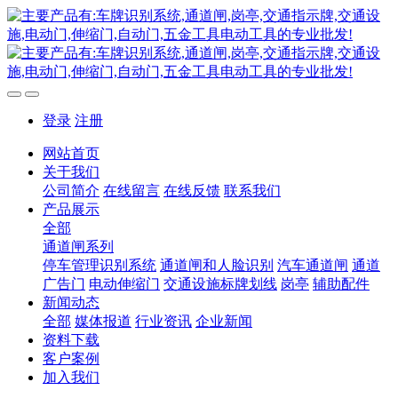
登录
注册
网站首页
关于我们
公司简介
在线留言
在线反馈
联系我们
产品展示
全部
通道闸系列
停车管理识别系统
通道闸和人脸识别
汽车通道闸
通道
广告门
电动伸缩门
交通设施标牌划线
岗亭
辅助配件
新闻动态
全部
媒体报道
行业资讯
企业新闻
资料下载
客户案例
加入我们