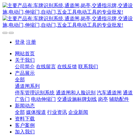
登录
注册
网站首页
关于我们
公司简介
在线留言
在线反馈
联系我们
产品展示
全部
通道闸系列
停车管理识别系统
通道闸和人脸识别
汽车通道闸
通道
广告门
电动伸缩门
交通设施标牌划线
岗亭
辅助配件
新闻动态
全部
媒体报道
行业资讯
企业新闻
资料下载
客户案例
加入我们