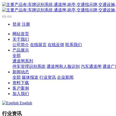
登录
注册
网站首页
关于我们
公司简介
在线留言
在线反馈
联系我们
产品展示
全部
通道闸系列
停车管理识别系统
通道闸和人脸识别
汽车通道闸
通道广
新闻动态
全部
媒体报道
行业资讯
企业新闻
资料下载
客户案例
加入我们
English
行业资讯