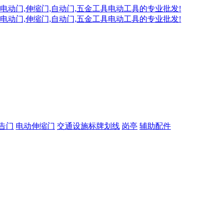
告门
电动伸缩门
交通设施标牌划线
岗亭
辅助配件