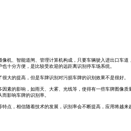
摄像机、智能道闸、管理计算机构成，只要车辆驶入进出口车道
护也十分方便，是比较受欢迎的远距离识别停车场系统。
了很大的提高，但是车牌识别对污损车牌的识别效果不是很好。
多因素的影响，如雨天、大雾、光线等，使得有一些车牌图像质
从而影响车牌的识别率。
等特点，相信随着技术的发展，识别率会不断提高，应用将越来