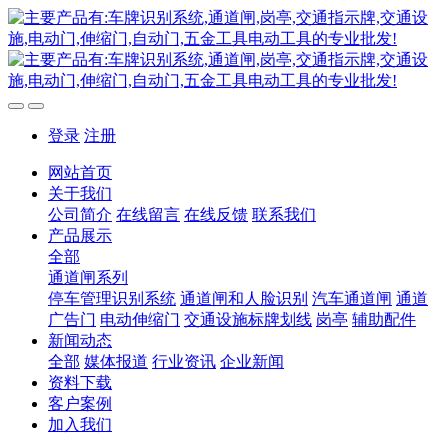
登录
注册
网站首页
关于我们
公司简介
在线留言
在线反馈
联系我们
产品展示
全部
通道闸系列
停车管理识别系统
通道闸和人脸识别
汽车通道闸
通道
广告门
电动伸缩门
交通设施标牌划线
岗亭
辅助配件
新闻动态
全部
媒体报道
行业资讯
企业新闻
资料下载
客户案例
加入我们