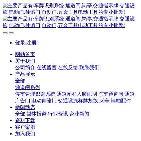
登录
注册
网站首页
关于我们
公司简介
在线留言
在线反馈
联系我们
产品展示
全部
通道闸系列
停车管理识别系统
通道闸和人脸识别
汽车通道闸
通道
广告门
电动伸缩门
交通设施标牌划线
岗亭
辅助配件
新闻动态
全部
媒体报道
行业资讯
企业新闻
资料下载
客户案例
加入我们