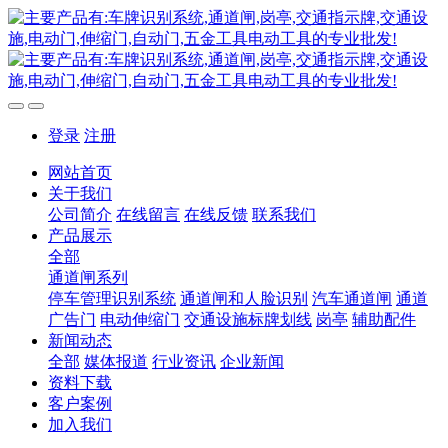
登录
注册
网站首页
关于我们
公司简介
在线留言
在线反馈
联系我们
产品展示
全部
通道闸系列
停车管理识别系统
通道闸和人脸识别
汽车通道闸
通道
广告门
电动伸缩门
交通设施标牌划线
岗亭
辅助配件
新闻动态
全部
媒体报道
行业资讯
企业新闻
资料下载
客户案例
加入我们