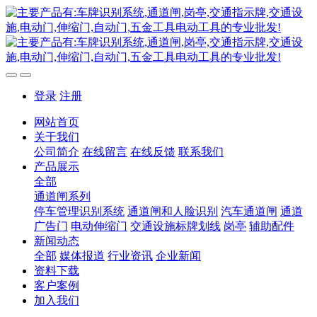
登录
注册
网站首页
关于我们
公司简介
在线留言
在线反馈
联系我们
产品展示
全部
通道闸系列
停车管理识别系统
通道闸和人脸识别
汽车通道闸
通道
广告门
电动伸缩门
交通设施标牌划线
岗亭
辅助配件
新闻动态
全部
媒体报道
行业资讯
企业新闻
资料下载
客户案例
加入我们