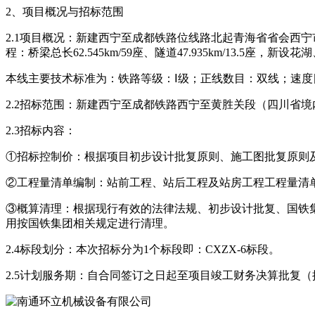
2、项目概况与招标范围
2.1项目概况：新建西宁至成都铁路位线路北起青海省省会西宁市，
程：桥梁总长62.545km/59座、隧道47.935km/13.
本线主要技术标准为：铁路等级：Ⅰ级；正线数目：双线；速度目标值：
2.2招标范围：新建西宁至成都铁路西宁至黄胜关段（四川省
2.3招标内容：
①招标控制价：根据项目初步设计批复原则、施工图批复原则
②工程量清单编制：站前工程、站后工程及站房工程工程量清
③概算清理：根据现行有效的法律法规、初步设计批复、国铁
用按国铁集团相关规定进行清理。
2.4标段划分：本次招标分为1个标段即：CXZX-6标段。
2.5计划服务期：自合同签订之日起至项目竣工财务决算批复（