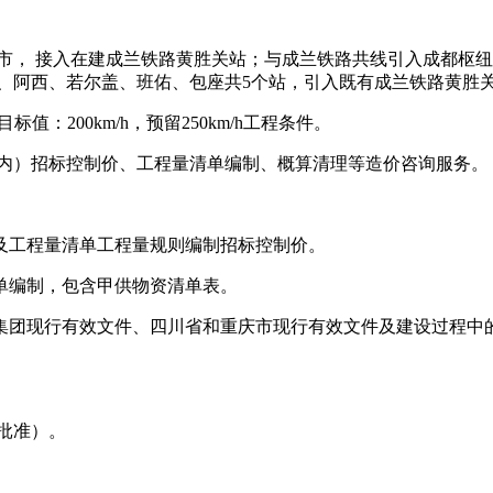
 接入在建成兰铁路黄胜关站；与成兰铁路共线引入成都枢纽。线路全
5座，新设花湖、阿西、若尔盖、班佑、包座共5个站，引入既有成兰铁路黄胜
200km/h，预留250km/h工程条件。
境内）招标控制价、工程量清单编制、概算清理等造价咨询服务。
及工程量清单工程量规则编制招标控制价。
单编制，包含甲供物资清单表。
集团现行有效文件、四川省和重庆市现行有效文件及建设过程中
批准）。