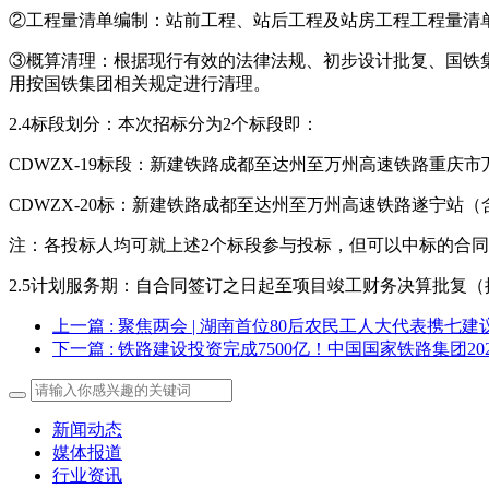
②工程量清单编制：站前工程、站后工程及站房工程工程量清
③概算清理：根据现行有效的法律法规、初步设计批复、国铁
用按国铁集团相关规定进行清理。
2.4标段划分：本次招标分为2个标段即：
CDWZX-19标段：新建铁路成都至达州至万州高速铁路重
CDWZX-20标：新建铁路成都至达州至万州高速铁路遂宁站
注：各投标人均可就上述2个标段参与投标，但可以中标的合同
2.5计划服务期：自合同签订之日起至项目竣工财务决算批复（
上一篇
: 聚焦两会 | 湖南首位80后农民工人大代表携七
下一篇
: 铁路建设投资完成7500亿！中国国家铁路集团2
新闻动态
媒体报道
行业资讯