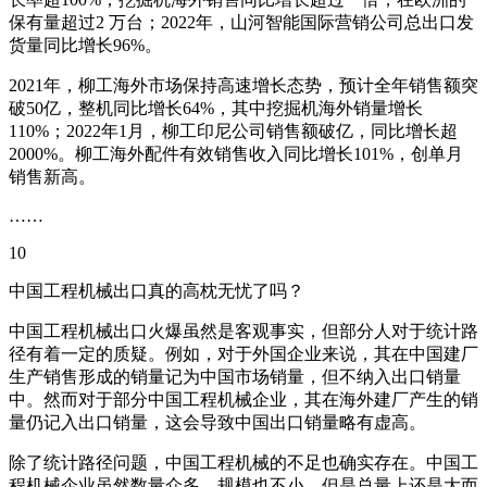
保有量超过2 万台；2022年，山河智能国际营销公司总出口发
货量同比增长96%。
2021年，柳工海外市场保持高速增长态势，预计全年销售额突
破50亿，整机同比增长64%，其中挖掘机海外销量增长
110%；2022年1月，柳工印尼公司销售额破亿，同比增长超
2000%。柳工海外配件有效销售收入同比增长101%，创单月
销售新高。
……
10
中国工程机械出口真的高枕无忧了吗？
中国工程机械出口火爆虽然是客观事实，但部分人对于统计路
径有着一定的质疑。例如，对于外国企业来说，其在中国建厂
生产销售形成的销量记为中国市场销量，但不纳入出口销量
中。然而对于部分中国工程机械企业，其在海外建厂产生的销
量仍记入出口销量，这会导致中国出口销量略有虚高。
除了统计路径问题，中国工程机械的不足也确实存在。中国工
程机械企业虽然数量众多，规模也不小，但是总量上还是大而