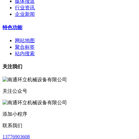
媒体报道
行业资讯
企业新闻
特色功能
网站地图
聚合标签
站内搜索
关注我们
关注公众号
添加小程序
联系我们
13776903608