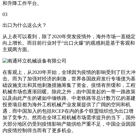
和升降工作平台。
03
出口为什么这么火？
从上表可以看到，除了2020年突发疫情外，海外市场一直稳定
向上增长。而目前行业对于“出口火爆”的观感则是基于客观和
主观两方面。
在客观上，从2020年开始，全球因为疫情的影响受到了巨大冲
击。而为了加强对经济的刺激，世界各国政府发行专项债为基
础设施支出和其他刺激措施筹集了资金。疫情有所缓和，工程
机械市场也逐渐回暖。除此之外，由中国发起的一带一路政策
以及由此产生的诸如中缅铁路、中老铁路等总计数万亿的基建
投资项目都为海外工程机械产业发展提供了广阔的空间和机
遇，而中国加入的包括RCEP在内的多个联盟组织也为出口增
加了竞争力。然而在全球工程机械市场需求提升的当下，国外
大部分地区仍受到疫情影响产能供给严重不足，中国企业因国
内疫情控制得当而有了更多机会。