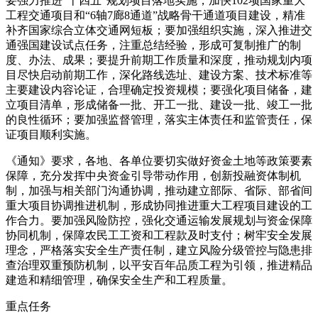
要强力推进“十四五”规划项目落地实施，加快102项国家重大
工程交通项目和“6轴7廊8通道”战略骨干通道项目建设，精准
补齐国家综合立体交通网短板；要加强组织实施，深入推进交
通强国建设试点任务，注重总结经验，形成可复制推广的制
度、办法、成果；要提升前期工作质量和深度，推动规划内项
目尽快启动前期工作，深化路线选址、建设方案、技术标准等
主要建设内容论证，合理确定投资规模；要强化项目储备，建
立项目清单，形成储备一批、开工一批、建设一批、竣工一批
的良性循环；要加强监督管理，落实主体责任和监管责任，保
证项目顺利实施。
《通知》要求，各地、各单位要切实做好资金土地等政策要素
保障，充分发挥中央资金引导带动作用，创新投融资体制机
制，加强与相关部门沟通协调，推动建立部际、省际、部省间
重大项目协调推进机制，形成协同推进重大工程项目建设的工
作合力。要加强风险防控，强化交通运输发展规划与资金保障
协同机制，保障农民工工资和工程款及时支付；树牢安全发展
理念，严格落实安全生产责任制，建立风险分级管控与隐患排
查治理双重预防机制，以平安百年品质工程为引领，推进精品
建造和精细管理，确保安全生产和工程质量。
重点任务