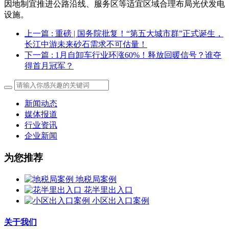
因地制宜推进公路沿线、服务区等适宜区域合理布局光伏发电
设施。
上一篇
: 重磅 | 国务院批复！“第五大城市群”正式诞生，
长江中游未来砂石需求不可估量！
下一篇
: 1月自卸车行业环涨60%！释放回暖信号？谁夺
得首月冠军？
新闻动态
媒体报道
行业资讯
企业新闻
为您推荐
地税局案例
花半里出入口
小区出入口案例
关于我们