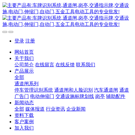
登录
注册
网站首页
关于我们
公司简介
在线留言
在线反馈
联系我们
产品展示
全部
通道闸系列
停车管理识别系统
通道闸和人脸识别
汽车通道闸
通道
广告门
电动伸缩门
交通设施标牌划线
岗亭
辅助配件
新闻动态
全部
媒体报道
行业资讯
企业新闻
资料下载
客户案例
加入我们