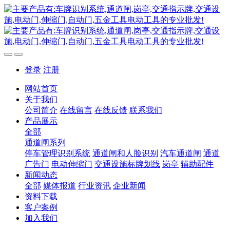
登录
注册
网站首页
关于我们
公司简介
在线留言
在线反馈
联系我们
产品展示
全部
通道闸系列
停车管理识别系统
通道闸和人脸识别
汽车通道闸
通道
广告门
电动伸缩门
交通设施标牌划线
岗亭
辅助配件
新闻动态
全部
媒体报道
行业资讯
企业新闻
资料下载
客户案例
加入我们