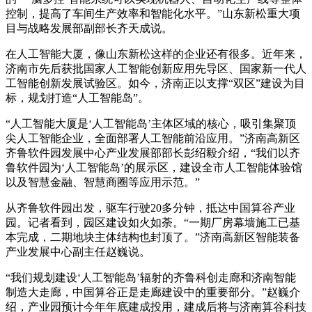
控制，提高了车间生产效率和智能化水平。”山东新松重大项
目与战略发展部副部长齐天成说。
在人工智能大厦，像山东新松这样的企业还有很多。近年来，
济南市先后获批国家人工智能创新应用先导区、国家新一代人
工智能创新发展试验区。如今，济南正以支撑“双区”建设为目
标，规划打造“人工智能岛”。
“人工智能大厦是‘人工智能岛’主体区域的核心，吸引集聚顶
尖人工智能企业，全面部署人工智能前沿应用。”济南高新区
齐鲁软件园发展中心产业发展部部长彭绍毅介绍，“我们以齐
鲁软件园为‘人工智能岛’的展示区，建设全市人工智能体验馆
以及智慧金融、智慧商圈等应用示范。”
从齐鲁软件园出发，驱车行驶20多分钟，抵达中国算谷产业
园。记者看到，园区建设如火如荼。“一期厂房幕墙施工已基
本完成，二期地块主体结构也封顶了。”济南高新区智能装备
产业发展中心副主任赵巍说。
“我们规划建设‘人工智能岛’辐射的齐鲁科创走廊和济南智能
制造大走廊，中国算谷正是走廊建设中的重要部分。”赵巍介
绍，产业园预计今年年底建成投用，建成后将与济南算谷科技