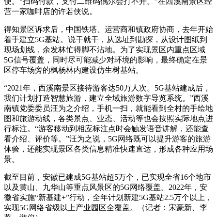
便。“扫码付款，支付二维码偶尔会打不开。”在西溪南景区经
营一家咖啡店的许若侠说。
得知景区诉求后，中国铁塔、运营商和镇政府协商，去年开始
着手建立5G基站。说干就干，从选址到勘探，从设计图纸到
现场划线，余发林忙得脚不沾地。为了实现景区内重点区域
5G信号覆盖，同时尽可能减少对环境的影响，最终确定在景
区停车场旁的枫杨林内建设仿生树基站。
“2021年，西溪南景区接待游客达50万人次。5G基站建成后，
我们计划打造智慧旅游，建立全域旅游数字导览系统。”西溪
南镇党委委员汪为之介绍，手机一扫，就能看到全村的手绘地
图和旅游动线，各类景点、业态、活动等也会按照实际地点进
行标注。“游客移动到相应标注点时会触发语音讲解，还能查
看介绍、评价等。”汪为之说，5G网络既可以提升游客的旅游
体验，还能实现景区各类信息精准快速直达，形成各种应用场
景。
截至目前，安徽已建成5G基站超5万个，已实现全省16个地市
以及黄山、九华山等重点风景区的5G网络覆盖。2022年，安
徽省实施“新基建+”行动，全年计划新建5G基站2.5万个以上，
实现5G网络省级以上产业园区全覆盖。（记者：宋豪新、李