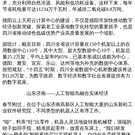
术，充分利用自然冷源、风能和低功耗设备。这样下来，每年
节省耗电量可达11234万千瓦时，年减排二氧化碳8.8万吨。
德阳云上天府云计算中心的建设，不仅是德阳市加快推动数字
经济创新突破、探索老工业基地数字化转型的重要抓手，也是
四川省推动绿色低碳优势产业高质量发展的一个缩影。
据统计，截至目前，四川全省设计容量在150个机架以上的在
用数据中心110个，其中大型、超大型数据中心10个，机架总
量25.2万架，平均上架率约65%，已基本形成以成都为中心，
德阳、雅安、宜宾、乐山、达州等地为补充的数据中心体系。
按照规划，“十四五”时期，四川全省数据中心机柜数建设将达
到120万架，为数字政府、数字经济和数字社会发展提供有力
的数字底座。
山东济南——人工智能岛融合实体经济
春节刚过，在位于山东济南高新区人工智能大厦的山东新松工
业软件研究院，不同类型的机器人正有序工作。
“嘭”，料库“吐”出零件，机器人灵活地旋转着机械臂，顶端的
钳子如同手指，精准抓起零件，放置在车床上。“我们研发
的‘一脑多控’智能系统可以实现机器人、自动化生产线等整体