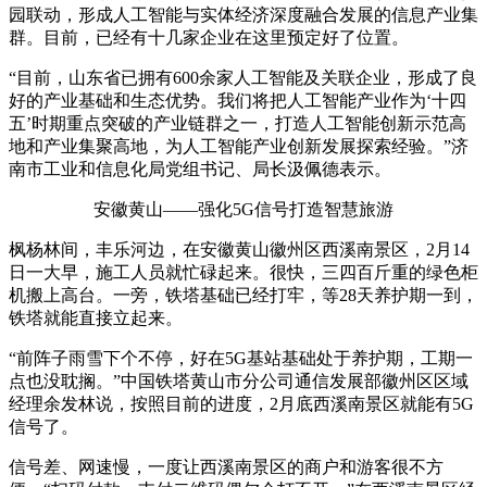
园联动，形成人工智能与实体经济深度融合发展的信息产业集
群。目前，已经有十几家企业在这里预定好了位置。
“目前，山东省已拥有600余家人工智能及关联企业，形成了良
好的产业基础和生态优势。我们将把人工智能产业作为‘十四
五’时期重点突破的产业链群之一，打造人工智能创新示范高
地和产业集聚高地，为人工智能产业创新发展探索经验。”济
南市工业和信息化局党组书记、局长汲佩德表示。
安徽黄山——强化5G信号打造智慧旅游
枫杨林间，丰乐河边，在安徽黄山徽州区西溪南景区，2月14
日一大早，施工人员就忙碌起来。很快，三四百斤重的绿色柜
机搬上高台。一旁，铁塔基础已经打牢，等28天养护期一到，
铁塔就能直接立起来。
“前阵子雨雪下个不停，好在5G基站基础处于养护期，工期一
点也没耽搁。”中国铁塔黄山市分公司通信发展部徽州区区域
经理余发林说，按照目前的进度，2月底西溪南景区就能有5G
信号了。
信号差、网速慢，一度让西溪南景区的商户和游客很不方