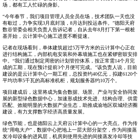
场，都有工人忙碌的身影。
“今年春节，我们项目管理人员全员在场，技术团队一天也没
有歇过，力争实现3月底封顶，8月达到投运条件。”德阳天府
数谷管委会相关负责人告诉记者，自从去年8月打下第一根桩
基开始，云计算中心施工进度不断提速。
记者在现场看到，单体建筑超过5万平方米的云计算中心正在
进行结构施工，内部机电安装和外幕墙施工也在紧锣密鼓安排
中。“我们通过制定周密的计划管控体系，按正常需14个月完
成的工期，现在预计提前3个月便可完成。”该负责人说，目前
建设的是云计算中心一期工程，总投资约40亿元，拟建6120个
平均功率5千瓦的高标准机柜，规划服务器约10万个。
项目建成后，这里将成为集合数据、场景、产业与安全协同发
展的新型绿色数据中心，加速形成技术先进、结构合理、供需
匹配、效能明显的大数据产业生态，助推成渝地区双城经济圈
建设，有力支撑数字经济高质量发展。
绿色节能，也是德阳云上天府云计算中心的一大亮点。作为传
统“用电大户”，数据中心把地上一层大部分架空，作为间接蒸
发冷却设备的进风层，机房则使用先进的间接蒸发冷却等技