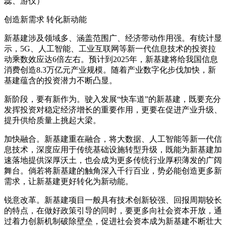
蕊、游仪）
创造新需求 转化新动能
新基建涉及领域多、涵盖范围广、经济带动作用强。有统计显
示，5G、人工智能、工业互联网等新一代信息技术的投资拉
动乘数效应达6倍左右。预计到2025年，新基建将给我国信息
消费创造8.3万亿元产业规模。随着产业数字化步伐加快，新
基建蕴含的投资潜力不断凸显。
新阶段，要有新作为。驶入发展“快车道”的新基建，既要充分
发挥投资对稳定经济增长的重要作用，更要在促进产业升级、
提升供给质量上挑起大梁。
加快融合。新基建重在融合，将大数据、人工智能等新一代信
息技术，深度应用于传统基础设施转型升级，既能为新基建加
速落地提供深厚沃土，也会成为更多传统行业厚积薄发的广阔
舞台。倘若将新基建的触角深入千行百业，势必能创造更多新
需求，让新基建更好转化为新动能。
锐意改革。新基建项目一般具有技术创新较强、回报周期较长
的特点，在做好政策引导的同时，要更多向社会资本开放，通
过着力创新机制破除壁垒，促进社会资本成为新基建不断壮大