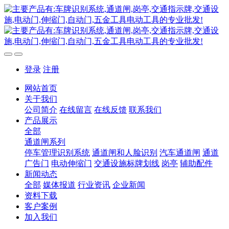
登录
注册
网站首页
关于我们
公司简介
在线留言
在线反馈
联系我们
产品展示
全部
通道闸系列
停车管理识别系统
通道闸和人脸识别
汽车通道闸
通道
广告门
电动伸缩门
交通设施标牌划线
岗亭
辅助配件
新闻动态
全部
媒体报道
行业资讯
企业新闻
资料下载
客户案例
加入我们