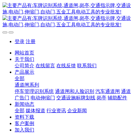
登录
注册
网站首页
关于我们
公司简介
在线留言
在线反馈
联系我们
产品展示
全部
通道闸系列
停车管理识别系统
通道闸和人脸识别
汽车通道闸
通道
广告门
电动伸缩门
交通设施标牌划线
岗亭
辅助配件
新闻动态
全部
媒体报道
行业资讯
企业新闻
资料下载
客户案例
加入我们