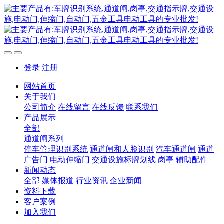
登录
注册
网站首页
关于我们
公司简介
在线留言
在线反馈
联系我们
产品展示
全部
通道闸系列
停车管理识别系统
通道闸和人脸识别
汽车通道闸
通道
广告门
电动伸缩门
交通设施标牌划线
岗亭
辅助配件
新闻动态
全部
媒体报道
行业资讯
企业新闻
资料下载
客户案例
加入我们