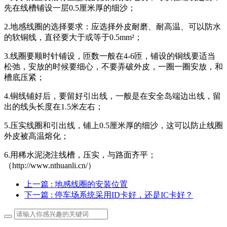
先在线槽铺设一层0.5厘米厚的细沙；
2.地感线圈的选择要求：应选择外皮耐磨、耐高温、可以防水
的软铜线，直径要大于或等于0.5mm²；
3.线圈要顺时针铺设，匝数一般在4-6匝，铺设的铜线要适当
松弛，安放的时候要细心，不要弄破外皮，一圈一圈安放，和
槽底压紧；
4.铜线铺好后，要留好引出线，一般是在安全岛端边出线，留
出的线头长度在1.5米左右；
5.压实线圈和引出线，铺上0.5厘米厚的细沙，这可以防止线圈
外皮被高温熔化；
6.用稀水泥浇注线槽，压实，与路面齐平；
（http://www.nthuanli.cn/）
上一篇
: 地感线圈的安装位置
下一篇
: 停车场系统采用ID卡好，还是IC卡好？