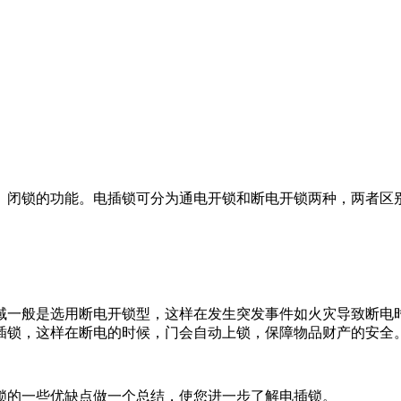
、闭锁的功能。电插锁可分为通电开锁和断电开锁两种，两者区
域一般是选用断电开锁型，这样在发生突发事件如火灾导致断电
插锁，这样在断电的时候，门会自动上锁，保障物品财产的安全
锁的一些优缺点做一个总结，使您进一步了解电插锁。