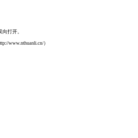
双向打开。
nthuanli.cn/）