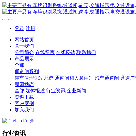
登录
注册
网站首页
关于我们
公司简介
在线留言
在线反馈
联系我们
产品展示
全部
通道闸系列
停车管理识别系统
通道闸和人脸识别
汽车通道闸
通道广
新闻动态
全部
媒体报道
行业资讯
企业新闻
资料下载
客户案例
加入我们
English
行业资讯