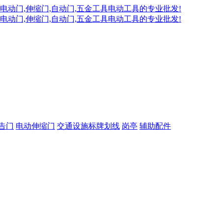
告门
电动伸缩门
交通设施标牌划线
岗亭
辅助配件