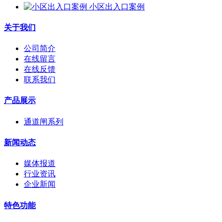
小区出入口案例
关于我们
公司简介
在线留言
在线反馈
联系我们
产品展示
通道闸系列
新闻动态
媒体报道
行业资讯
企业新闻
特色功能