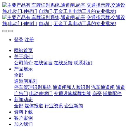
登录
注册
网站首页
关于我们
公司简介
在线留言
在线反馈
联系我们
产品展示
全部
通道闸系列
停车管理识别系统
通道闸和人脸识别
汽车通道闸
通道
广告门
电动伸缩门
交通设施标牌划线
岗亭
辅助配件
新闻动态
全部
媒体报道
行业资讯
企业新闻
资料下载
客户案例
加入我们