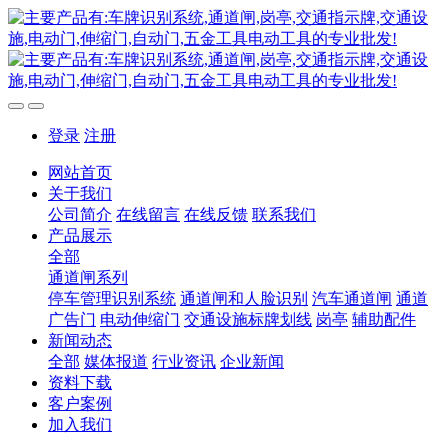
登录
注册
网站首页
关于我们
公司简介
在线留言
在线反馈
联系我们
产品展示
全部
通道闸系列
停车管理识别系统
通道闸和人脸识别
汽车通道闸
通道
广告门
电动伸缩门
交通设施标牌划线
岗亭
辅助配件
新闻动态
全部
媒体报道
行业资讯
企业新闻
资料下载
客户案例
加入我们