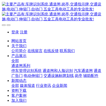
登录
注册
网站首页
关于我们
公司简介
在线留言
在线反馈
联系我们
产品展示
全部
通道闸系列
停车管理识别系统
通道闸和人脸识别
汽车通道闸
通道
广告门
电动伸缩门
交通设施标牌划线
岗亭
辅助配件
新闻动态
全部
媒体报道
行业资讯
企业新闻
资料下载
客户案例
加入我们